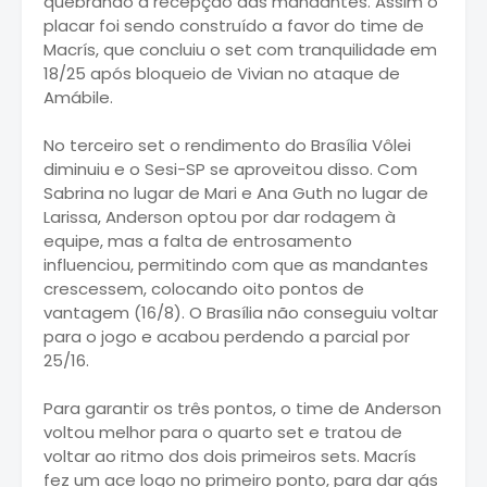
quebrando a recepção das mandantes. Assim o
placar foi sendo construído a favor do time de
Macrís, que concluiu o set com tranquilidade em
18/25 após bloqueio de Vivian no ataque de
Amábile.
No terceiro set o rendimento do Brasília Vôlei
diminuiu e o Sesi-SP se aproveitou disso. Com
Sabrina no lugar de Mari e Ana Guth no lugar de
Larissa, Anderson optou por dar rodagem à
equipe, mas a falta de entrosamento
influenciou, permitindo com que as mandantes
crescessem, colocando oito pontos de
vantagem (16/8). O Brasília não conseguiu voltar
para o jogo e acabou perdendo a parcial por
25/16.
Para garantir os três pontos, o time de Anderson
voltou melhor para o quarto set e tratou de
voltar ao ritmo dos dois primeiros sets. Macrís
fez um ace logo no primeiro ponto, para dar gás