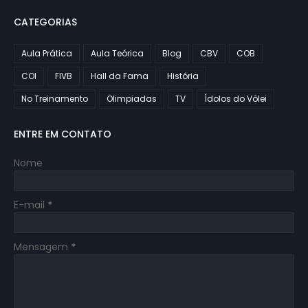
CATEGORIAS
Aula Prática
Aula Teórica
Blog
CBV
COB
COI
FIVB
Hall da Fama
História
No Treinamento
Olimpiadas
TV
Ídolos do Vôlei
ENTRE EM CONTATO
Nome
E-mail
*
Mensagem
*