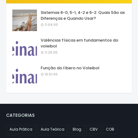
Sistemas 6-0, 5-1, 4-2 e 6-2: Quais São as
Diferenças e Quando Usar?
11:04:00
Valências físicas em fundamentos do
voleibol
11:25:00
Função do líbero no Voleibol
10:51:00
CATEGORIAS
Aula Prática
Aula Teórica
Blog
CBV
COB