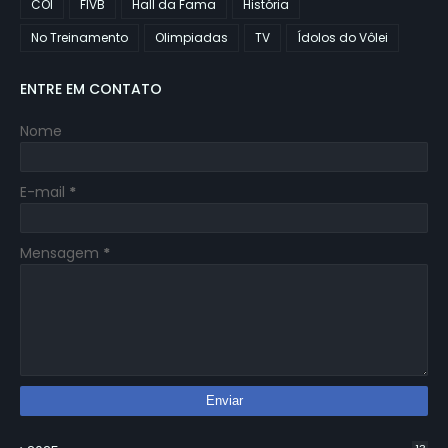
COI
FIVB
Hall da Fama
História
No Treinamento
Olimpiadas
TV
Ídolos do Vôlei
ENTRE EM CONTATO
Nome
E-mail
*
Mensagem
*