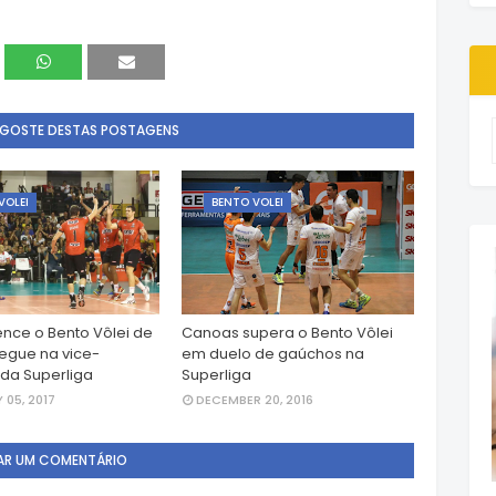
 GOSTE DESTAS POSTAGENS
VOLEI
BENTO VOLEI
ence o Bento Vôlei de
Canoas supera o Bento Vôlei
segue na vice-
em duelo de gaúchos na
 da Superliga
Superliga
 05, 2017
DECEMBER 20, 2016
AR UM COMENTÁRIO