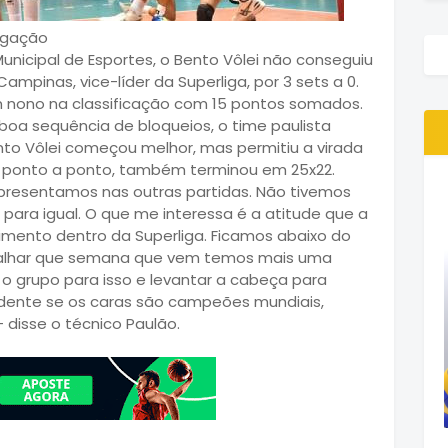
ulgação
unicipal de Esportes, o Bento Vôlei não conseguiu
mpinas, vice-líder da Superliga, por 3 sets a 0.
m nono na classificação com 15 pontos somados.
oa sequência de bloqueios, o time paulista
nto Vôlei começou melhor, mas permitiu a virada
ado ponto a ponto, também terminou em 25x22.
resentamos nas outras partidas. Não tivemos
para igual. O que me interessa é a atitude que a
mento dentro da Superliga. Ficamos abaixo do
balhar que semana que vem temos mais uma
o grupo para isso e levantar a cabeça para
ndente se os caras são campeões mundiais,
 disse o técnico Paulão.