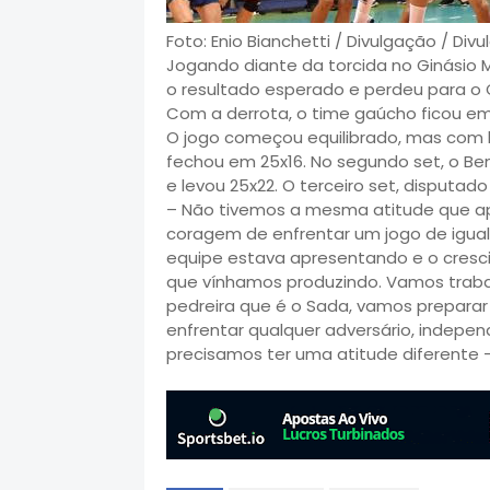
Foto: Enio Bianchetti / Divulgação / Div
Jogando diante da torcida no Ginásio M
o resultado esperado e perdeu para o Ca
Com a derrota, o time gaúcho ficou e
O jogo começou equilibrado, mas com b
fechou em 25x16. No segundo set, o Be
e levou 25x22. O terceiro set, disput
– Não tivemos a mesma atitude que ap
coragem de enfrentar um jogo de igual 
equipe estava apresentando e o cresci
que vínhamos produzindo. Vamos tra
pedreira que é o Sada, vamos preparar 
enfrentar qualquer adversário, indepe
precisamos ter uma atitude diferente –