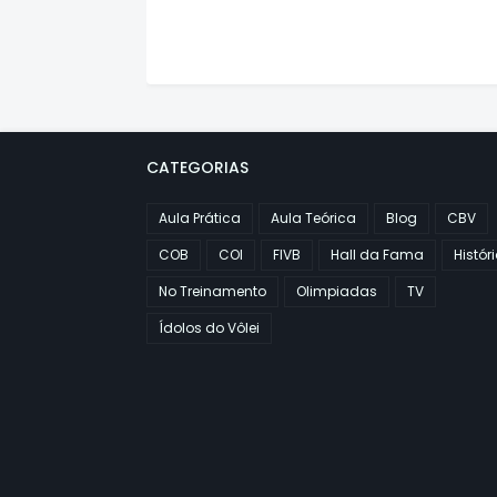
CATEGORIAS
Aula Prática
Aula Teórica
Blog
CBV
COB
COI
FIVB
Hall da Fama
Histór
No Treinamento
Olimpiadas
TV
Ídolos do Vôlei