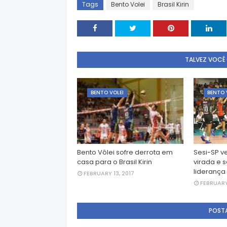
Tags
Bento Volei
Brasil Kirin
TALVEZ VOCÊ
BENTO VOLEI
BENTO 
Bento Vôlei sofre derrota em
Sesi-SP v
casa para o Brasil Kirin
virada e 
liderança
FEBRUARY 13, 2017
FEBRUARY
POST