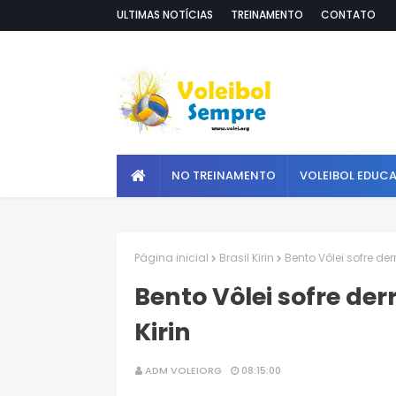
ULTIMAS NOTÍCIAS
TREINAMENTO
CONTATO
NO TREINAMENTO
VOLEIBOL EDUC
Página inicial
Brasil Kirin
Bento Vôlei sofre der
Bento Vôlei sofre der
Kirin
ADM VOLEIORG
08:15:00