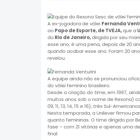
A ex-jogadora de vôlei
Fernanda Vent
ao
Papo de Esporte, de TVEJA,
que a
U
do
Rio de Janeiro,
dirigida por seu mari
esse ano, é uma pena, depois de 20 anos
quando acabar esse ano. Foram 20 ano
revelou.
A equipe ainda não se pronunciou ofic
do vôlei feminino brasileiro.
Desde a criação do time, em 1997, ainda
muitos anos sob o nome de Rexona) conqu
09, 11, 13, 14, 15 e 16), três Sul-American
Nesta temporada, a Unilever firmou pa
quanto femininas. O time dirigido por 
fase – com 21 vitórias e apenas uma der
final.