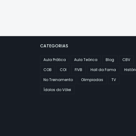
CATEGORIAS
Aula Prática
Aula Teórica
Blog
CBV
COB
COI
FIVB
Hall da Fama
Histór
No Treinamento
Olimpiadas
TV
Ídolos do Vôlei