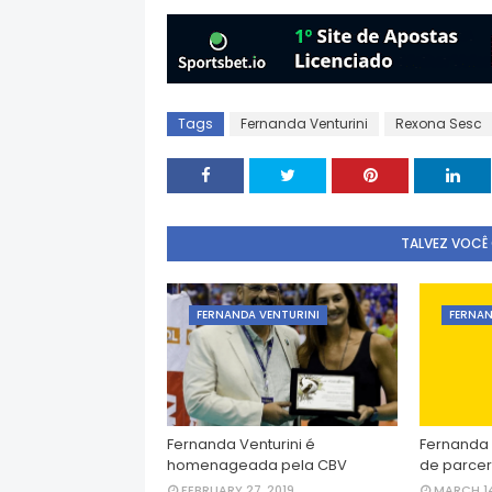
Tags
Fernanda Venturini
Rexona Sesc
TALVEZ VOCÊ
FERNANDA VENTURINI
FERNAN
Fernanda Venturini é
Fernanda V
homenageada pela CBV
de parceri
FEBRUARY 27, 2019
MARCH 14