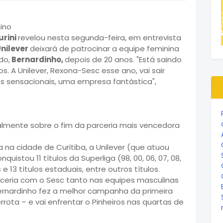
urini
revelou nesta segunda-feira, em entrevista
nilever
deixará de patrocinar a equipe feminina
do,
Bernardinho,
depois de 20 anos. "Está saindo
. A Unilever, Rexona-Sesc esse ano, vai sair
s sensacionais, uma empresa fantástica",
ialmente sobre o fim da parceria mais vencedora
 na cidade de Curitiba, a Unilever (que atuou
istou 11 títulos da Superliga (98, 00, 06, 07, 08,
os e 13 títulos estaduais, entre outros títulos.
rceria com o Sesc tanto nas equipes masculinas
Bernardinho fez a melhor campanha da primeira
rota – e vai enfrentar o Pinheiros nas quartas de