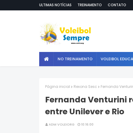
ULTIMAS NOTÍCIAS
TREINAMENTO
CONTATO
NO TREINAMENTO
VOLEIBOL EDUC
Página inicial
Rexona Sesc
Fernanda Venturini
Fernanda Venturini r
entre Unilever e Rio
ADM VOLEIORG
10:16:00