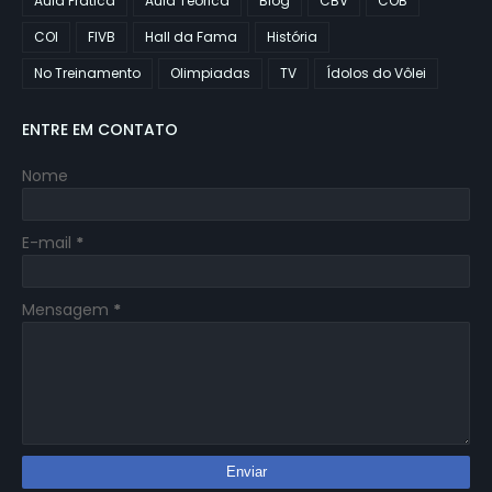
Aula Prática
Aula Teórica
Blog
CBV
COB
COI
FIVB
Hall da Fama
História
No Treinamento
Olimpiadas
TV
Ídolos do Vôlei
ENTRE EM CONTATO
Nome
E-mail
*
Mensagem
*