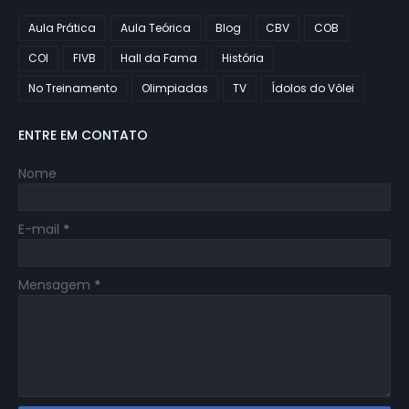
Aula Prática
Aula Teórica
Blog
CBV
COB
COI
FIVB
Hall da Fama
História
No Treinamento
Olimpiadas
TV
Ídolos do Vôlei
ENTRE EM CONTATO
Nome
E-mail
*
Mensagem
*