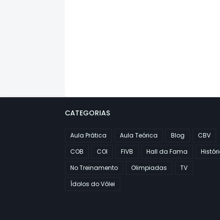
CATEGORIAS
Aula Prática
Aula Teórica
Blog
CBV
COB
COI
FIVB
Hall da Fama
Histór
No Treinamento
Olimpiadas
TV
Ídolos do Vôlei