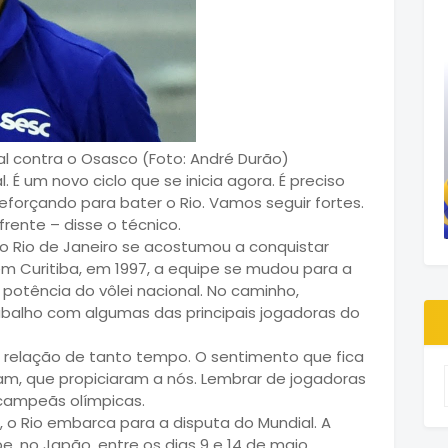
nal contra o Osasco (Foto: André Durão)
 É um novo ciclo que se inicia agora. É preciso
reforçando para bater o Rio. Vamos seguir fortes.
rente – disse o técnico.
 o Rio de Janeiro se acostumou a conquistar
 em Curitiba, em 1997, a equipe se mudou para a
 potência do vôlei nacional. No caminho,
rabalho com algumas das principais jogadoras do
a relação de tanto tempo. O sentimento que fica
ram, que propiciaram a nós. Lembrar de jogadoras
campeãs olímpicas.
, o Rio embarca para a disputa do Mundial. A
 no Japão, entre os dias 9 e 14 de maio.