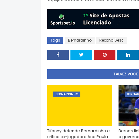
Tags
Bernardinho
Rexona Sesc
TALVEZ VOCÊ
BERNARDINHO
BERNA
Tifanny defende Bernardinho e
Bernardin
critica ex-jogadora Ana Paula
a governa