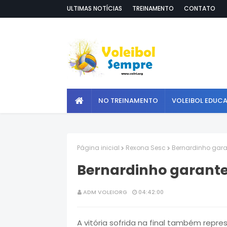
ULTIMAS NOTÍCIAS
TREINAMENTO
CONTATO
NO TREINAMENTO
VOLEIBOL EDUC
Página inicial
Rexona Sesc
Bernardinho garan
Bernardinho garante:
ADM VOLEIORG
04:42:00
A vitória sofrida na final também repr