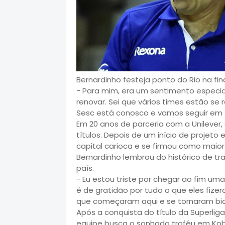
Bernardinho festeja ponto do Rio na fi
- Para mim, era um sentimento especial.
renovar. Sei que vários times estão se 
Sesc está conosco e vamos seguir em f
Em 20 anos de parceria com a Unilever,
títulos. Depois de um início de projeto
capital carioca e se firmou como maior
Bernardinho lembrou do histórico de t
país.
- Eu estou triste por chegar ao fim um
é de gratidão por tudo o que eles fize
que começaram aqui e se tornaram bi
Após a conquista do título da Superliga
equipe busca o sonhado troféu em Kobe,