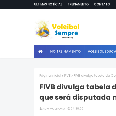
ULTIMAS NOTÍCIAS
TREINAMENTO
CONTATO
NO TREINAMENTO
VOLEIBOL EDUC
Página inicial
FIVB
FIVB divulga tabela da C
FIVB divulga tabela
que será disputada 
ADM VOLEIORG
04:38:00