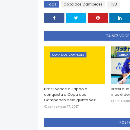
Tags
Copa dos Campeões
FIVB
TALVEZ VOCÊ
COPA DOS CAMPEÕES
CHINA
Brasil vence o Japão e
Brasil qu
conquista a Copa dos
mas é der
Campeões pela quinta vez
SEPTEMBE
SEPTEMBER 17, 2017
POST