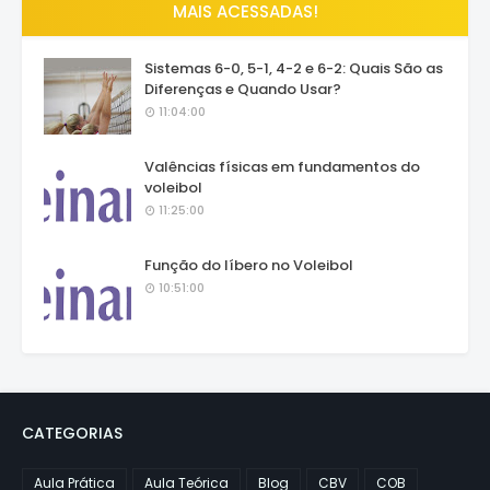
MAIS ACESSADAS!
Sistemas 6-0, 5-1, 4-2 e 6-2: Quais São as
Diferenças e Quando Usar?
11:04:00
Valências físicas em fundamentos do
voleibol
11:25:00
Função do líbero no Voleibol
10:51:00
CATEGORIAS
Aula Prática
Aula Teórica
Blog
CBV
COB