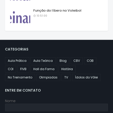
Função do líbero no Voleibol
10:51:00
CATEGORIAS
Aula Prática
Aula Teórica
Blog
CBV
COB
COI
FIVB
Hall da Fama
História
No Treinamento
Olimpiadas
TV
Ídolos do Vôlei
ENTRE EM CONTATO
Nome