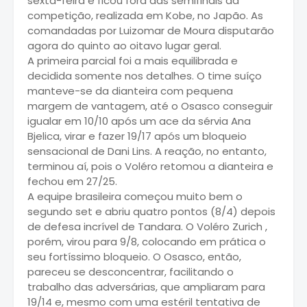
sexta-feira e ficou fora das semifinais da
competição, realizada em Kobe, no Japão. As
comandadas por Luizomar de Moura disputarão
agora do quinto ao oitavo lugar geral.
A primeira parcial foi a mais equilibrada e
decidida somente nos detalhes. O time suíço
manteve-se da dianteira com pequena
margem de vantagem, até o Osasco conseguir
igualar em 10/10 após um ace da sérvia Ana
Bjelica, virar e fazer 19/17 após um bloqueio
sensacional de Dani Lins. A reação, no entanto,
terminou aí, pois o Voléro retomou a dianteira e
fechou em 27/25.
A equipe brasileira começou muito bem o
segundo set e abriu quatro pontos (8/4) depois
de defesa incrível de Tandara. O Voléro Zurich ,
porém, virou para 9/8, colocando em prática o
seu fortíssimo bloqueio. O Osasco, então,
pareceu se desconcentrar, facilitando o
trabalho das adversárias, que ampliaram para
19/14 e, mesmo com uma estéril tentativa de