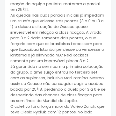
reação da equipe paulista, mataram a parcial
em 25/22.
As quedas nas duas parciais iniciais já impediam
um triunfo que valesse três pontos (3 a 0 ou 3 a
1) e deixou a situação do Osasco quase
irreversível em relação à classificação. A virada
para 3 a 2 daria somente dois pontos, o que
forçaria com que as brasileiras torcessem para
que Eczacibaci Istanbul perdesse ou vencesse o
lanterna e já eliminado NEC Red Rockets
somente por um improvável placar 3 a 2.
Já garantido na semi com a primeira colocação
do grupo, o time suíço entrou no terceiro set
com as suplentes, inclusive Mari Paraíba. Mesmo
assim, o Osasco não conseguiu reagir e acabou
batido por 25/18, perdendo o duelo por 3 a 0 e se
despedindo das chances de classificação para
as semifinais do Mundial do Japão.
O coletivo foi a força maior do Voléro Zurich, que
teve Olesia Rycliuk, com 12 pontos. No lado