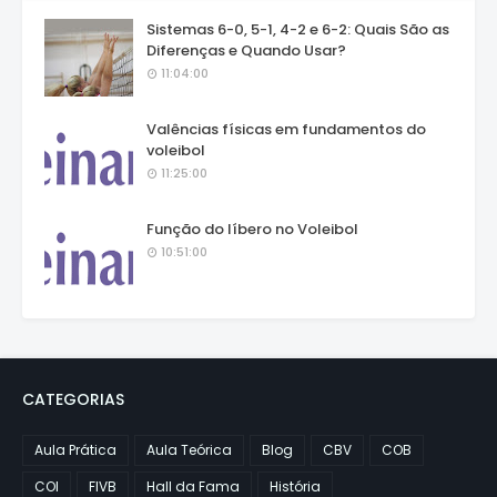
Sistemas 6-0, 5-1, 4-2 e 6-2: Quais São as
Diferenças e Quando Usar?
11:04:00
Valências físicas em fundamentos do
voleibol
11:25:00
Função do líbero no Voleibol
10:51:00
CATEGORIAS
Aula Prática
Aula Teórica
Blog
CBV
COB
COI
FIVB
Hall da Fama
História