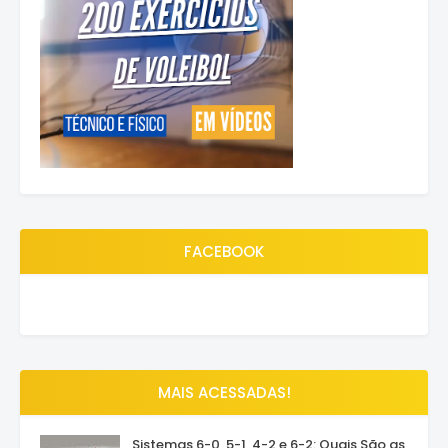
FACEBOOK
MAIS ACESSADAS!
Sistemas 6-0, 5-1, 4-2 e 6-2: Quais São as