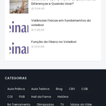
Diferenças e Quando Usar?
11:04:00
Valências físicas em fundamentos do
voleibol
11:25:00
Função do líbero no Voleibol
10:51:00
CATEGORIAS
Aula Prática
Aula Teórica
Blog
CBV
COB
COI
FIVB
Hall da Fama
História
No Treinamento
Olimpiadas
TV
Ídolos do Vôlei