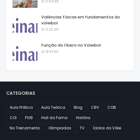
11:04:00
Valências físicas em fundamentos do
voleibol
11:25:00
Função do líbero no Voleibol
10:51:00
CATEGORIAS
Aula Prática
Aula Teórica
Blog
CBV
COB
COI
FIVB
Hall da Fama
História
No Treinamento
Olimpiadas
TV
Ídolos do Vôlei