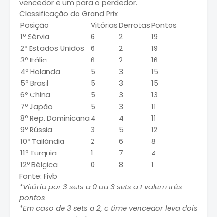
vencedor e um para o perdedor.
Classificação do Grand Prix
Posição
Vitórias
Derrotas
Pontos
1º Sérvia
6
2
19
2º Estados Unidos
6
2
19
3º Itália
6
2
16
4º Holanda
5
3
15
5º Brasil
5
3
15
6º China
5
3
13
7º Japão
5
3
11
8º Rep. Dominicana
4
4
11
9º Rússia
3
5
12
10º Tailândia
2
6
8
11º Turquia
1
7
4
12º Bélgica
0
8
1
Fonte: Fivb
*Vitória por 3 sets a 0 ou 3 sets a 1 valem três
pontos
*Em caso de 3 sets a 2, o time vencedor leva dois