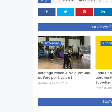
TALVEZ VOCÊ
BOTAFOGO
JUIZ D
Botafogo vence JF Vôlei em Juiz
Sada Cruz
de Fora por 3 sets a 1
abre vant
Superliga
FEBRUARY 24, 2019
FEBRUARY 
POST