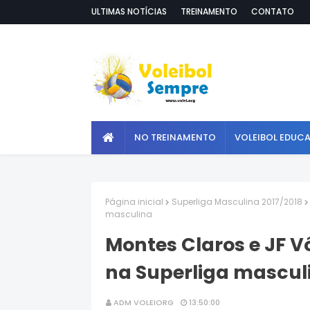
ULTIMAS NOTÍCIAS
TREINAMENTO
CONTATO
NO TREINAMENTO
VOLEIBOL EDUC
Página inicial
Superliga Masculina 2017/2018
masculina
Montes Claros e JF V
na Superliga mascul
ADM VOLEIORG
13:50:00