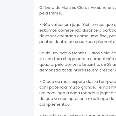
O líbero do Montes Claros Vôlei, no ent
pela frente.
- Não vai ser um jogo fácil, temos que
estamos cometendo durante a partida,
deve ser encarado como uma final, poi
pontos dentro de casa -complemento
Se de um lado o Montes Claros Vôlei c
Juiz de fora chega para a competição 
quadra, pelo ponteiro Leozinho, de 22 
demonstra total interesse em crescer 
- O que eu mais espero desta tempor
com potencial muito grande. Temos mui
um bom jogo a cada rodada e jogar o n
do que vamos apresentar ao longo da 
complementou:
- Acredito que vai ser a temporada mai