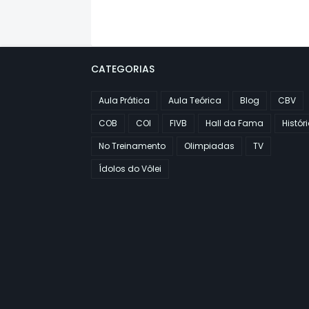
CATEGORIAS
Aula Prática
Aula Teórica
Blog
CBV
COB
COI
FIVB
Hall da Fama
Histór
No Treinamento
Olimpiadas
TV
Ídolos do Vôlei