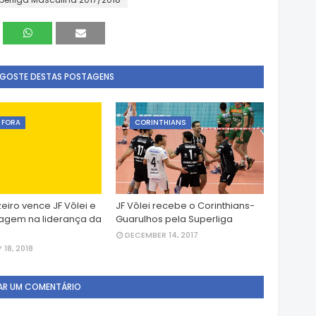
 GOSTE DESTAS POSTAGENS
E FORA
CORINTHIANS
eiro vence JF Vôlei e
JF Vôlei recebe o Corinthians-
agem na liderança da
Guarulhos pela Superliga
DECEMBER 14, 2017
18, 2018
AR UM COMENTÁRIO