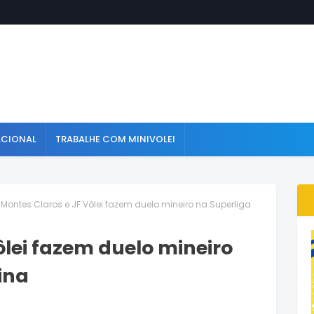
ACIONAL
TRABALHE COM MINIVOLEI
Montes Claros e JF Vôlei fazem duelo mineiro na Superliga
ôlei fazem duelo mineiro
ina