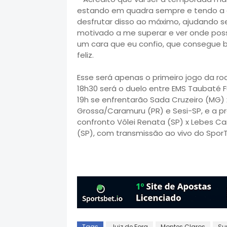
estando em quadra sempre e tendo a o
desfrutar disso ao máximo, ajudando 
motivado a me superar e ver onde poss
um cara que eu confio, que consegue b
feliz.
Esse será apenas o primeiro jogo da r
18h30 será o duelo entre EMS Taubaté F
19h se enfrentarão Sada Cruzeiro (MG) 
Grossa/Caramuru (PR) e Sesi-SP, e a p
confronto Vôlei Renata (SP) x Lebes Ca
(SP), com transmissão ao vivo do SporT
Tags
Juiz de Fora
Montes Claros
Su