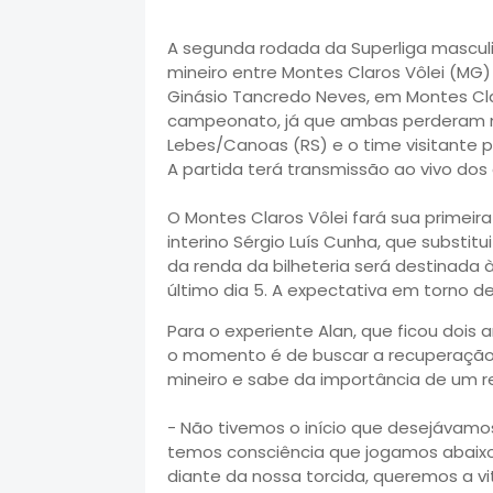
A segunda rodada da Superliga masculi
mineiro entre Montes Claros Vôlei (MG)
Ginásio Tancredo Neves, em Montes Cla
campeonato, já que ambas perderam na
Lebes/Canoas (RS) e o time visitante pa
A partida terá transmissão ao vivo dos
O Montes Claros Vôlei fará sua primei
interino Sérgio Luís Cunha, que substitu
da renda da bilheteria será destinada 
último dia 5. A expectativa em torno d
Para o experiente Alan, que ficou dois 
o momento é de buscar a recuperação.
mineiro e sabe da importância de um re
- Não tivemos o início que desejávam
temos consciência que jogamos abaix
diante da nossa torcida, queremos a vi