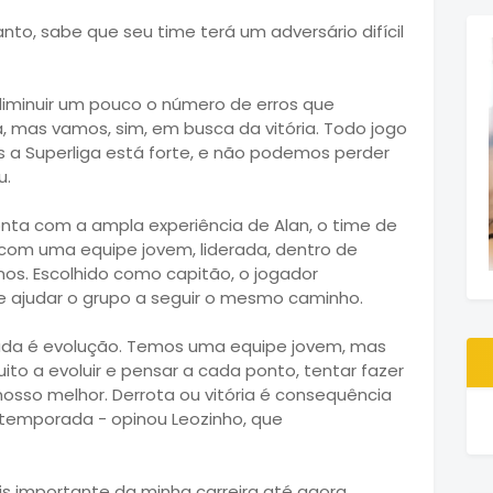
anto, sabe que seu time terá um adversário difícil
 diminuir um pouco o número de erros que
 mas vamos, sim, em busca da vitória. Todo jogo
s a Superliga está forte, e não podemos perder
u.
onta com a ampla experiência de Alan, o time de
com uma equipe jovem, liderada, dentro de
anos. Escolhido como capitão, o jogador
e ajudar o grupo a seguir o mesmo caminho.
ada é evolução. Temos uma equipe jovem, mas
to a evoluir e pensar a cada ponto, tentar fazer
osso melhor. Derrota ou vitória é consequência
temporada - opinou Leozinho, que
s importante da minha carreira até agora,