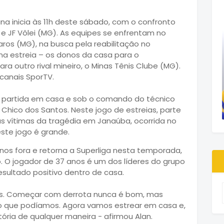
na inicia às 11h deste sábado, com o confronto
 e JF Vôlei (MG). As equipes se enfrentam no
ros (MG), na busca pela reabilitação no
 estreia – os donos da casa para o
ra outro rival mineiro, o Minas Tênis Clube (MG).
 canais SporTV.
ra partida em casa e sob o comando do técnico
i Chico dos Santos. Neste jogo de estreias, parte
às vítimas da tragédia em Janaúba, ocorrida no
este jogo é grande.
anos fora e retorna a Superliga nesta temporada,
 O jogador de 37 anos é um dos líderes do grupo
sultado positivo dentro de casa.
os. Começar com derrota nunca é bom, mas
o que podíamos. Agora vamos estrear em casa e,
tória de qualquer maneira - afirmou Alan.