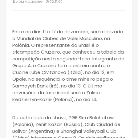
ADM VOLEIORG
02:11:00
Entre os dias 11 e 17 de dezembro, será realizado
o Mundial de Clubes de Vôlei Masculino, na
Polônia. O representante do Brasil é o
tricampeão Cruzeiro, que conheceu a tabela da
competição nesta segunda-feira. Integrante do
Grupo A, o Cruzeiro fará a estreia contra o
Cucine Lube Civitanova (Itália), no dia 12, em
Opole. Na sequência, o time mineiro pega o
Sarmayeh Bank (Irã), no dia 13. O último
adversário da fase inicial será o Zaksa
Kedzierzyn-Kozle (Polônia), no dia 14.
Do outro lado da chave, PGE Skra Belchatow
(Polônia), Zenit Kazan (Rússia), Club Ciudad de
Bolivar (Argentina) e Shanghai Volleyball Club
(China) integram o Grupo B. Os dois melhores de