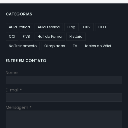
CATEGORIAS
Aula Prática
Aula Teórica
Blog
CBV
COB
COI
FIVB
Hall da Fama
História
No Treinamento
Olimpiadas
TV
Ídolos do Vôlei
ENTRE EM CONTATO
Nome
E-mail
*
Mensagem
*