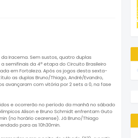
a da Iracema. Sem sustos, quatro duplas
semifinais da 4ª etapa do Circuito Brasileiro
tada em Fortaleza. Após os jogos desta sexta-
título as duplas Bruno/Thiago, André/Evandro,
os avançaram com vitória por 2 sets a 0, na fase
nidos e ocorrerão no período da manhã no sábado
olímpicos Alison e Bruno Schmidt enfrentam Guto
min (no horário cearense). Já Bruno/Thiago
endado para as 10h30min.