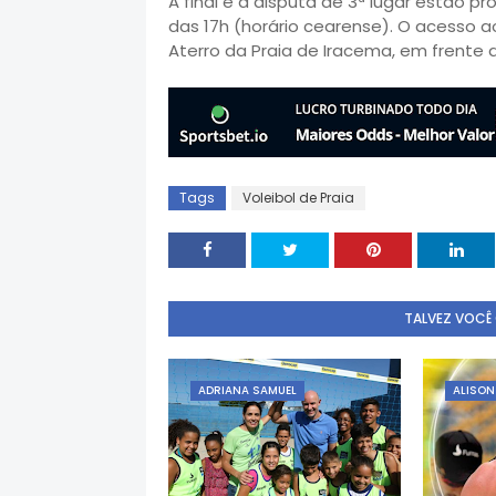
A final e a disputa de 3ª lugar estão p
das 17h (horário cearense). O acesso 
Aterro da Praia de Iracema, em frente a
Tags
Voleibol de Praia
TALVEZ VOCÊ
ADRIANA SAMUEL
ALISON