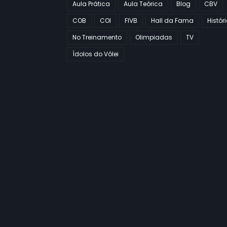
Aula Prática
Aula Teórica
Blog
CBV
COB
COI
FIVB
Hall da Fama
Histór
No Treinamento
Olimpiadas
TV
Ídolos do Vôlei