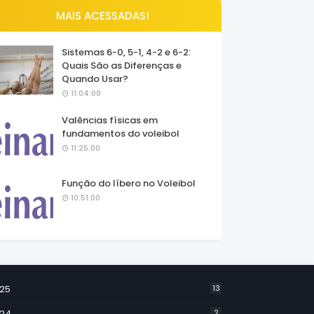
MAIS ACESSADAS!
Sistemas 6-0, 5-1, 4-2 e 6-2:
Quais São as Diferenças e
Quando Usar?
11:04:00
Valências físicas em
fundamentos do voleibol
11:25:00
Função do líbero no Voleibol
10:51:00
25
13
24
2