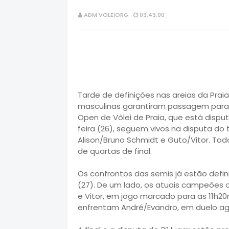
ADM VOLEIORG
03:43:00
Tarde de definições nas areias da Prai
masculinas garantiram passagem para a 
Open de Vôlei de Praia, que está dispu
feira (26), seguem vivos na disputa do 
Alison/Bruno Schmidt e Guto/Vitor. Tod
de quartas de final.
Os confrontos das semis já estão defi
(27). De um lado, os atuais campeões 
e Vitor, em jogo marcado para as 11h20
enfrentam André/Evandro, em duelo ag