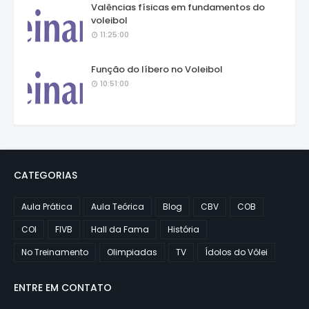
Valências físicas em fundamentos do
voleibol
11:25:00
Função do líbero no Voleibol
10:51:00
CATEGORIAS
Aula Prática
Aula Teórica
Blog
CBV
COB
COI
FIVB
Hall da Fama
História
No Treinamento
Olimpiadas
TV
Ídolos do Vôlei
ENTRE EM CONTATO