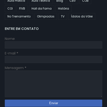
Aula Prática
Aula Teórica
Blog
CBV
COB
COI
FIVB
Hall da Fama
História
No Treinamento
Olimpiadas
TV
Ídolos do Vôlei
ENTRE EM CONTATO
Nome
E-mail
*
Mensagem
*