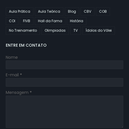
Aula Prática
Aula Teórica
Blog
CBV
COB
COI
FIVB
Hall da Fama
História
No Treinamento
Olimpiadas
TV
Ídolos do Vôlei
ENTRE EM CONTATO
Nome
E-mail
*
Mensagem
*