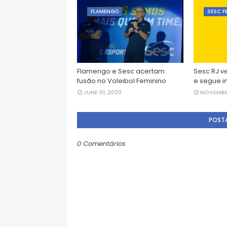
FLAMENGO
SESC F
Flamengo e Sesc acertam
Sesc RJ v
fusão no Voleibol Feminino
e segue in
JUNE 01, 2020
NOVEMBER
POST
0 Comentários