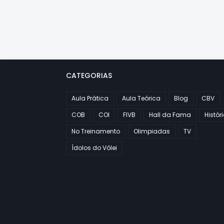
CATEGORIAS
Aula Prática
Aula Teórica
Blog
CBV
COB
COI
FIVB
Hall da Fama
Histór
No Treinamento
Olimpiadas
TV
Ídolos do Vôlei