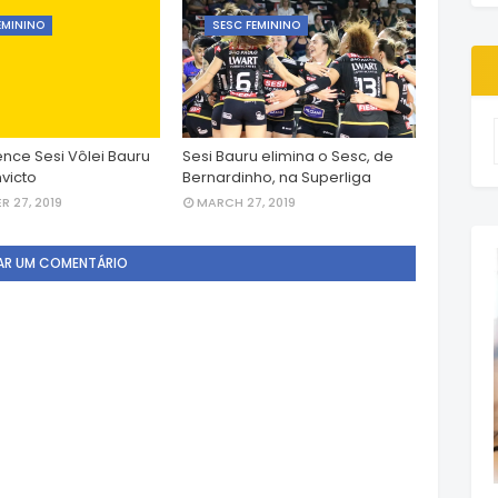
EMININO
SESC FEMININO
ence Sesi Vôlei Bauru
Sesi Bauru elimina o Sesc, de
victo
Bernardinho, na Superliga
 27, 2019
MARCH 27, 2019
AR UM COMENTÁRIO