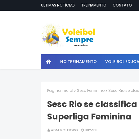
ULTIMAS NOTÍCIAS
TREINAMENTO
CONTATO
NO TREINAMENTO
VOLEIBOL EDUC
Página inicial
Sesc Feminino
Sesc Rio se cla
Sesc Rio se classific
Superliga Feminina
ADM VOLEIORG
08:59:00