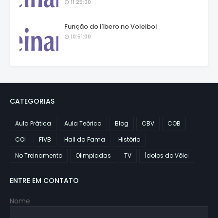
11:25:00
Função do líbero no Voleibol
10:51:00
CATEGORIAS
Aula Prática
Aula Teórica
Blog
CBV
COB
COI
FIVB
Hall da Fama
História
No Treinamento
Olimpiadas
TV
Ídolos do Vôlei
ENTRE EM CONTATO
Nome