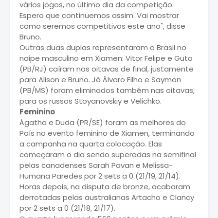
vários jogos, no último dia da competição.
Espero que continuemos assim. Vai mostrar
como seremos competitivos este ano", disse
Bruno.
Outras duas duplas representaram o Brasil no
naipe masculino em Xiamen: Vitor Felipe e Guto
(PB/RJ) caíram nas oitavas de final, justamente
para Alison e Bruno. Já Álvaro Filho e Saymon
(PB/MS) foram eliminados também nas oitavas,
para os russos Stoyanovskiy e Velichko.
Feminino
Ágatha e Duda (PR/SE) foram as melhores do
País no evento feminino de Xiamen, terminando
a campanha na quarta colocação. Elas
começaram o dia sendo superadas na semifinal
pelas canadenses Sarah Pavan e Melissa-
Humana Paredes por 2 sets a 0 (21/19, 21/14).
Horas depois, na disputa de bronze, acabaram
derrotadas pelas australianas Artacho e Clancy
por 2 sets a 0 (21/18, 21/17).