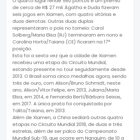
O quarto lugar rende 560 pontos e um prêmio
de cerca de R$ 27 mil. Ágatha e Duda fizeram
seis jogos em Xiamen, com quatro vitórias e
duas derrotas. Outras duas duplas
representaram o país no torneio: Carol
Solberg/Maria Elisa (RJ) terminaram em nono e
Carolina Horta/Taiana (CE) ficaram na 17ª
posição.
Esta foi a sexta vez que a cidade de Xiamen
recebeu uma etapa do Circuito Mundial,
estando presente no tour seguidamente desde
2013. O Brasil soma cinco medalhas agora, sendo
três de ouro, com Alison/Bruno Schmidt, neste
ano, Alison/Vitor Felipe, em 2013, Juliana/Maria
Elisa, em 2014, e Fernanda Berti/Bárbara Seixas,
em 2017. A única prata foi conquistada por
Talita/Taiana, em 2013.
Além de Xiamen, a China sediará outras quatro
etapas no Circuito Mundial 2018, de duas e três
estrelas, além de ser palco do Campeonato
Mundial Sub-19, que ocorre em Nanquim, de 10 a