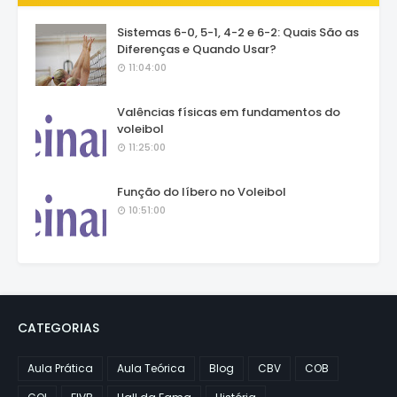
Sistemas 6-0, 5-1, 4-2 e 6-2: Quais São as
Diferenças e Quando Usar?
11:04:00
Valências físicas em fundamentos do
voleibol
11:25:00
Função do líbero no Voleibol
10:51:00
CATEGORIAS
Aula Prática
Aula Teórica
Blog
CBV
COB