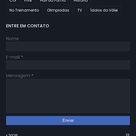
COI
FIVB
Hall da Fama
História
No Treinamento
Olimpiadas
TV
Ídolos do Vôlei
ENTRE EM CONTATO
Nome
E-mail
*
Mensagem
*
2025
13