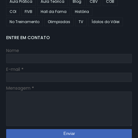
Aula Prática
Aula Teórica
Blog
CBV
COB
COI
FIVB
Hall da Fama
História
No Treinamento
Olimpiadas
TV
Ídolos do Vôlei
ENTRE EM CONTATO
Nome
E-mail
*
Mensagem
*