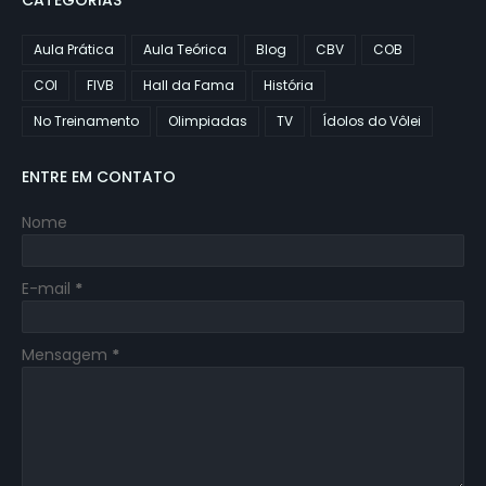
CATEGORIAS
Aula Prática
Aula Teórica
Blog
CBV
COB
COI
FIVB
Hall da Fama
História
No Treinamento
Olimpiadas
TV
Ídolos do Vôlei
ENTRE EM CONTATO
Nome
E-mail
*
Mensagem
*