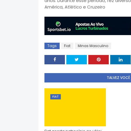
anos. Durante esse período, fez diverso
América, Atlético e Cruzeiro
Tags
Fiat
Minas Masculino
TALVEZ VOCÊ
FIAT