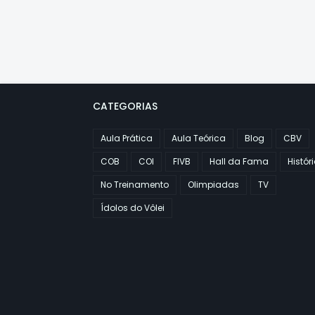
CATEGORIAS
Aula Prática
Aula Teórica
Blog
CBV
COB
COI
FIVB
Hall da Fama
Histór
No Treinamento
Olimpiadas
TV
Ídolos do Vôlei