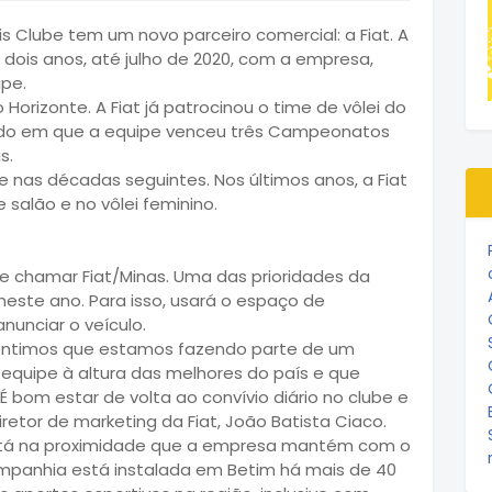
is Clube tem um novo parceiro comercial: a Fiat. A
 dois anos, até julho de 2020, com a empresa,
pe.
orizonte. A Fiat já patrocinou o time de vôlei do
odo em que a equipe venceu três Campeonatos
s.
e nas décadas seguintes. Nos últimos anos, a Fiat
 salão e no vôlei feminino.
e chamar Fiat/Minas. Uma das prioridades da
neste ano. Para isso, usará o espaço de
nunciar o veículo.
 sentimos que estamos fazendo parte de um
 equipe à altura das melhores do país e que
 É bom estar de volta ao convívio diário no clube e
etor de marketing da Fiat, João Batista Ciaco.
está na proximidade que a empresa mantém com o
companhia está instalada em Betim há mais de 40