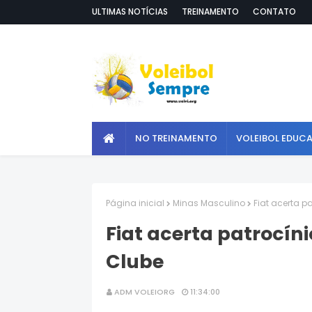
ULTIMAS NOTÍCIAS
TREINAMENTO
CONTATO
NO TREINAMENTO
VOLEIBOL EDUC
Página inicial
Minas Masculino
Fiat acerta p
Fiat acerta patrocíni
Clube
ADM VOLEIORG
11:34:00