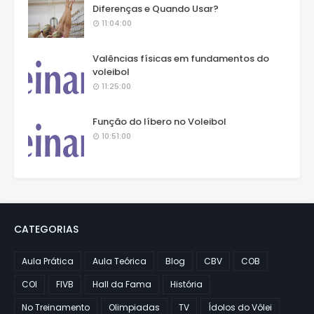
Diferenças e Quando Usar?
11:04:00
Valências físicas em fundamentos do
voleibol
11:25:00
Função do líbero no Voleibol
10:51:00
CATEGORIAS
Aula Prática
Aula Teórica
Blog
CBV
COB
COI
FIVB
Hall da Fama
História
No Treinamento
Olimpiadas
TV
Ídolos do Vôlei