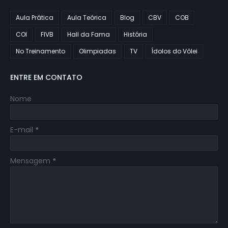
Aula Prática
Aula Teórica
Blog
CBV
COB
COI
FIVB
Hall da Fama
História
No Treinamento
Olimpiadas
TV
Ídolos do Vôlei
ENTRE EM CONTATO
Nome
E-mail
*
Mensagem
*