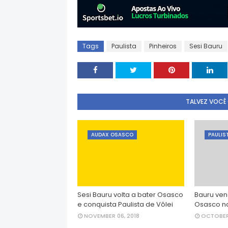
Tags
Paulista
Pinheiros
Sesi Bauru
TALVEZ VOCÊ
AUDAX OSASCO
PAULIS
Sesi Bauru volta a bater Osasco
Bauru ven
e conquista Paulista de Vôlei
Osasco na 
NOVEMBER 06, 2018
OCTOBER 