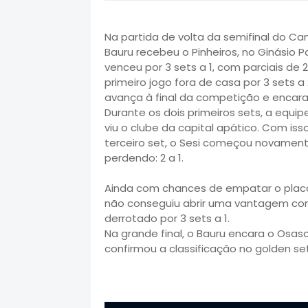
Na partida de volta da semifinal do Cam
Bauru recebeu o Pinheiros, no Ginásio 
venceu por 3 sets a 1, com parciais de 2
primeiro jogo fora de casa por 3 sets
avança à final da competição e encar
Durante os dois primeiros sets, a equ
viu o clube da capital apático. Com iss
terceiro set, o Sesi começou novament
perdendo: 2 a 1.
Ainda com chances de empatar o placar,
não conseguiu abrir uma vantagem conf
derrotado por 3 sets a 1.
Na grande final, o Bauru encara o Osasc
confirmou a classificação no golden set