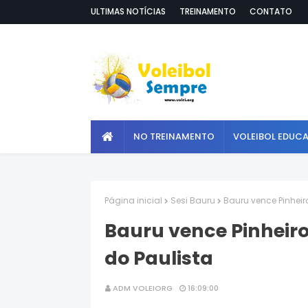
ULTIMAS NOTÍCIAS
TREINAMENTO
CONTATO
NO TREINAMENTO
VOLEIBOL EDUC
Página inicial
Sesi Bauru
Bauru vence Pinheir
Bauru vence Pinheiro
do Paulista
ADM VOLEIORG
16:09:00