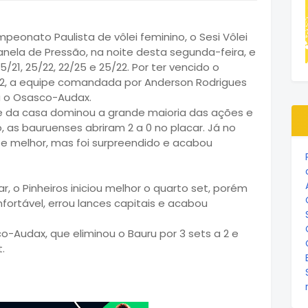
peonato Paulista de vôlei feminino, o Sesi Vôlei
Panela de Pressão, na noite desta segunda-feira, e
5/21, 25/22, 22/25 e 25/22. Por ter vencido o
 a 2, a equipe comandada por Anderson Rodrigues
a o Osasco-Audax.
ipe da casa dominou a grande maioria das ações e
o, as bauruenses abriram 2 a 0 no placar. Já no
e melhor, mas foi surpreendido e acabou
 o Pinheiros iniciou melhor o quarto set, porém
ortável, errou lances capitais e acabou
o-Audax, que eliminou o Bauru por 3 sets a 2 e
.