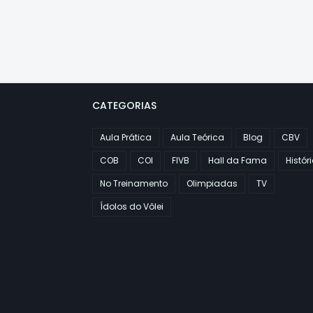
CATEGORIAS
Aula Prática
Aula Teórica
Blog
CBV
COB
COI
FIVB
Hall da Fama
Histór
No Treinamento
Olimpiadas
TV
Ídolos do Vôlei