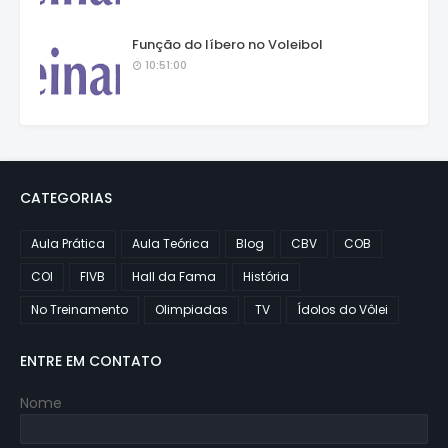
Função do líbero no Voleibol
10:51:00
CATEGORIAS
Aula Prática
Aula Teórica
Blog
CBV
COB
COI
FIVB
Hall da Fama
História
No Treinamento
Olimpiadas
TV
Ídolos do Vôlei
ENTRE EM CONTATO
Nome