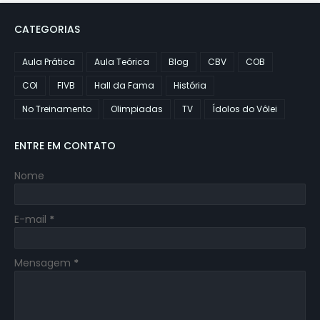
CATEGORIAS
Aula Prática
Aula Teórica
Blog
CBV
COB
COI
FIVB
Hall da Fama
História
No Treinamento
Olimpiadas
TV
Ídolos do Vôlei
ENTRE EM CONTATO
Nome
E-mail
*
Mensagem
*