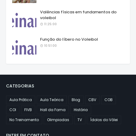
Valências físicas em fundamentos do
voleibol
11:25:00
Função do líbero no Voleibol
10:51:00
CATEGORIAS
Aula Prática
Aula Teórica
Blog
CBV
COB
COI
FIVB
Hall da Fama
História
No Treinamento
Olimpiadas
TV
Ídolos do Vôlei
ENTRE EM CONTATO