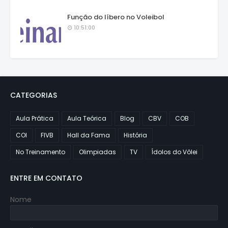
Função do líbero no Voleibol
10:51:00
CATEGORIAS
Aula Prática
Aula Teórica
Blog
CBV
COB
COI
FIVB
Hall da Fama
História
No Treinamento
Olimpiadas
TV
Ídolos do Vôlei
ENTRE EM CONTATO
Nome