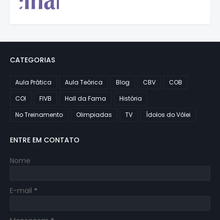
CATEGORIAS
Aula Prática
Aula Teórica
Blog
CBV
COB
COI
FIVB
Hall da Fama
História
No Treinamento
Olimpiadas
TV
Ídolos do Vôlei
ENTRE EM CONTATO
Nome
E-mail
*