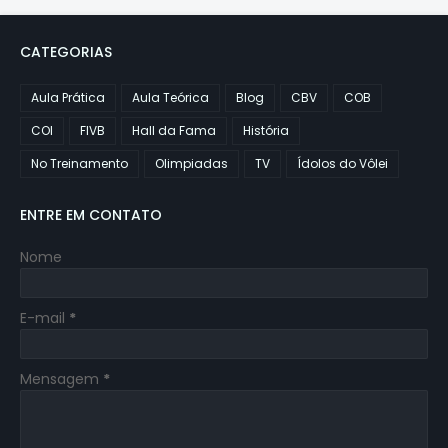
CATEGORIAS
Aula Prática
Aula Teórica
Blog
CBV
COB
COI
FIVB
Hall da Fama
História
No Treinamento
Olimpiadas
TV
Ídolos do Vôlei
ENTRE EM CONTATO
Nome
E-mail
*
Mensagem
*