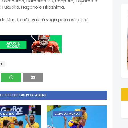
 em Yokohama, Hamamatsu, Sapporo, Toyama e
: Fukuoka, Nagano e Hiroshima.
 do Mundo não valerá vaga para os Jogos
na
 GOSTE DESTAS POSTAGENS
DO MUNDO
COPA DO MUNDO