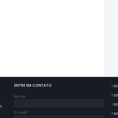
ENTRE EM CONTATO
20
20
Nome
20
ia
E-mail
*
20