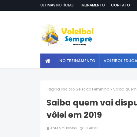
ULTIMAS NOTÍCIAS
TREINAMENTO
CONTATO
NO TREINAMENTO
VOLEIBOL EDUC
Página inicial
Seleção Feminina
Saiba quem 
Saiba quem vai disp
vôlei em 2019
ADM VOLEIORG
08:48:00