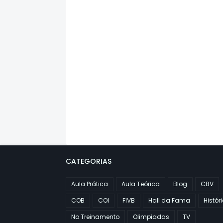
CATEGORIAS
Aula Prática
Aula Teórica
Blog
CBV
COB
COI
FIVB
Hall da Fama
Histór
No Treinamento
Olimpiadas
TV