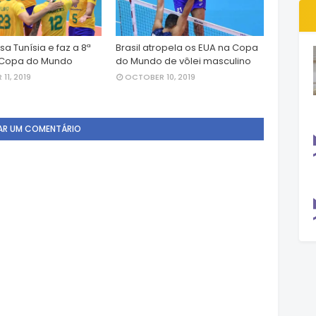
asa Tunísia e faz a 8ª
Brasil atropela os EUA na Copa
a Copa do Mundo
do Mundo de vôlei masculino
11, 2019
OCTOBER 10, 2019
AR UM COMENTÁRIO