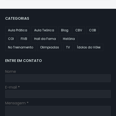
CATEGORIAS
Aula Prática
Aula Teórica
Blog
CBV
COB
COI
FIVB
Hall da Fama
História
No Treinamento
Olimpiadas
TV
Ídolos do Vôlei
ENTRE EM CONTATO
Nome
E-mail
*
Mensagem
*