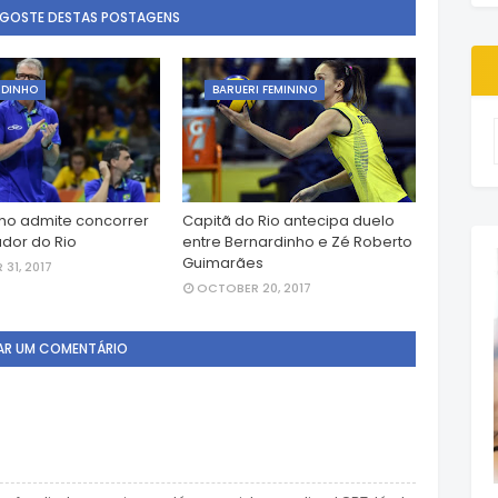
 GOSTE DESTAS POSTAGENS
RDINHO
BARUERI FEMININO
ho admite concorrer
Capitã do Rio antecipa duelo
dor do Rio
entre Bernardinho e Zé Roberto
Guimarães
31, 2017
OCTOBER 20, 2017
AR UM COMENTÁRIO