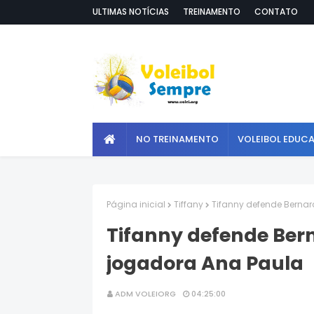
ULTIMAS NOTÍCIAS
TREINAMENTO
CONTATO
NO TREINAMENTO
VOLEIBOL EDUC
Página inicial
Tiffany
Tifanny defende Bernar
Tifanny defende Bern
jogadora Ana Paula
ADM VOLEIORG
04:25:00