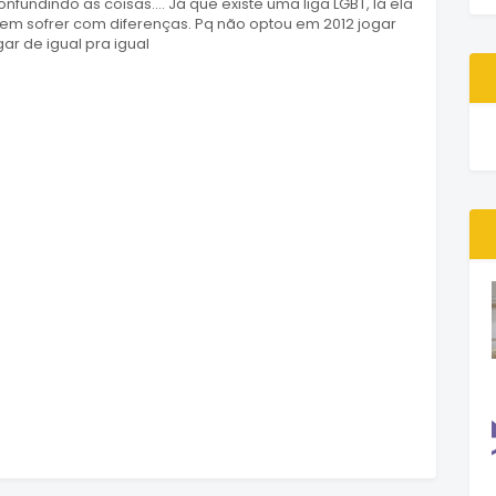
ndindo as coisas.... Já que existe uma liga LGBT, lá ela
sem sofrer com diferenças. Pq não optou em 2012 jogar
ar de igual pra igual