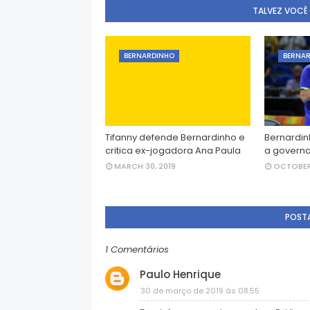
TALVEZ VOCÊ
BERNARDINHO
BERNA
Tifanny defende Bernardinho e
Bernardin
critica ex-jogadora Ana Paula
a governa
MARCH 30, 2019
OCTOBER 
POST
1 Comentários
Paulo Henrique
30 de março de 2019 às 08:55