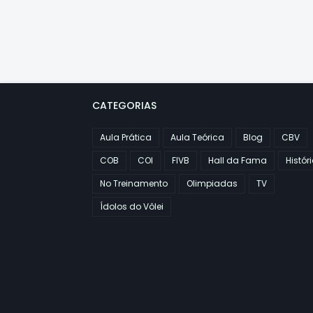
CATEGORIAS
Aula Prática
Aula Teórica
Blog
CBV
COB
COI
FIVB
Hall da Fama
Histór
No Treinamento
Olimpiadas
TV
Ídolos do Vôlei