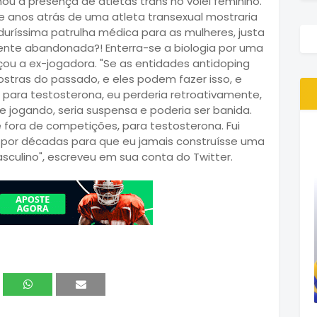
u a presença de atletas trans no vôlei feminino.
 anos atrás de uma atleta transexual mostraria
duríssima patrulha médica para as mulheres, justa
ente abandonada?! Enterra-se a biologia por uma
eçou a ex-jogadora. "Se as entidades antidoping
stras do passado, e eles podem fazer isso, e
para testosterona, eu perderia retroativamente,
e jogando, seria suspensa e poderia ser banida.
 fora de competições, para testosterona. Fui
 por décadas para que eu jamais construísse uma
culino", escreveu em sua conta do Twitter.