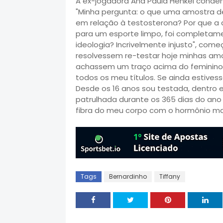
A ex-jogadora Ana Paula Henkel condeno
"Minha pergunta: o que uma amostra de
em relação à testosterona? Por que a 
para um esporte limpo, foi completam
ideologia? Incrivelmente injusto", com
resolvessem re-testar hoje minhas amo
achassem um traço acima do feminino 
todos os meu títulos. Se ainda estivess
Desde os 16 anos sou testada, dentro e
patrulhada durante os 365 dias do ano
fibra do meu corpo com o hormônio mas
Tags
Bernardinho
Tiffany