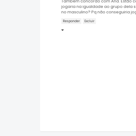
Também concordo com Ana. Estão confu
jogaria na igualdade ao grupo dela 
no masculino? Pq não conseguiria jog
Responder
Excluir