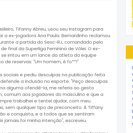
asileiro, Tifanny Abreu, usou seu Instagram para
car a ex-jogadora Ana Paula. Bernardinho reclamou
 durante a partida do Sesc-RJ, comandado pelo
 de final da Superliga Feminina de Vôlei. O ex-
 se irritou em um lance da atleta da equipe
co de reservas: "Um homem, é fo**!"
es sociais e pediu desculpas na publicação feita
 defende a inclusão no esporte. "Peço desculpas
rma alguma ofendê-la, me referia ao gesto
tem, comum aos jogadores do masculino e que a
mpre trabalhei e tentei ajudar, com meu
s, sem qualquer tipo de preconceito. À Tiffany
o e conquista, e a todos que se sentiram
s jamais foi minha intenção", escreveu.