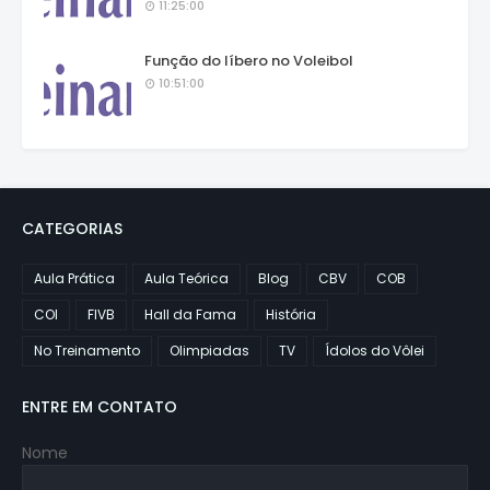
11:25:00
Função do líbero no Voleibol
10:51:00
CATEGORIAS
Aula Prática
Aula Teórica
Blog
CBV
COB
COI
FIVB
Hall da Fama
História
No Treinamento
Olimpiadas
TV
Ídolos do Vôlei
ENTRE EM CONTATO
Nome