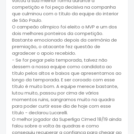
voltou a sua melhor forma durante a
competição e foi peça decisiva na companha
que culminou com o título da equipe do interior
de São Paulo.
O campeão olímpico foi eleito o MVP e um dos
dois melhores ponteiros da competição.
Bastante emocionado depois da cerimônia de
premiação, o atacante fez questão de
agradecer o apoio recebido.
- Se for pegar pela temporada, talvez não
Publicidade
dessem a nossa equipe como candidata ao
título pelos altos e baixos que apresentamos ao
longo da temporada. E ser coroado com esse
título é muito bom. A equipe merece bastante,
lutou muito, passou por cima de vários
momentos ruins, sangramos muito na quadra
para poder curtir esse dia de hoje com esse
título - declarou Lucarelli.
O melhor jogador da Superliga Cimed 18/19 ainda
falou sobre a volta às quadras e como
conseguiu recuperar a confiança para chegar ao