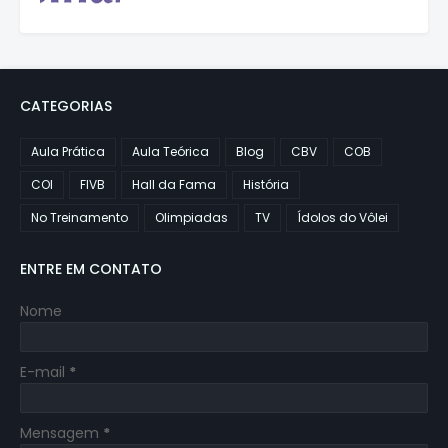
CATEGORIAS
Aula Prática
Aula Teórica
Blog
CBV
COB
COI
FIVB
Hall da Fama
História
No Treinamento
Olimpiadas
TV
Ídolos do Vôlei
ENTRE EM CONTATO
Nome
E-mail
*
Mensagem
*