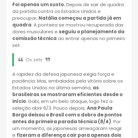
Foi apenas um susto.
Depois de sair de quadra
da partida contra os Estados Unidos e
preocupar,
Natália começou a partida já em
quadra
. A ponteira se mostrou recuperada das
dores musculares e
seguiu o planejamento da
comissão técnica
ao entrar apenas no primeiro
set.
Os sets
A rapidez da defesa japonesa exigia força e
paciência. Mas, embaladas pela vitória sobre os
Estados Unidos na última semana,
as
brasileiras se mostraram eficientes desde o
início
. Gabi, em um belo ataque, logo fez a
seleção abrir 6/3. Pouco depois,
Ana Paula
Borgo deixou o Brasil com o dobro de pontos
antes da primeira parada técnica (8/4)
. Por
um momento, as japonesas ameaçaram reagir
e
fizeram a diferença cair para apenas dois