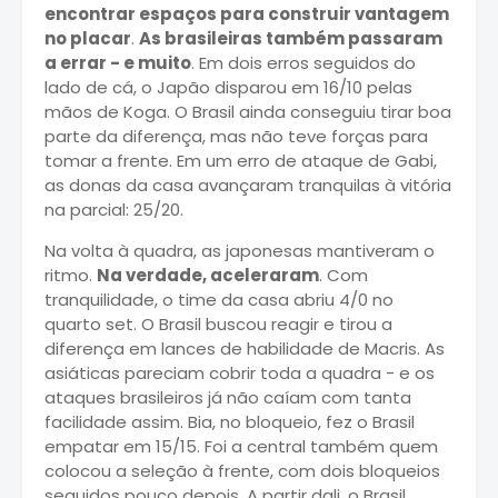
encontrar espaços para construir vantagem
no placar
.
As brasileiras também passaram
a errar - e muito
. Em dois erros seguidos do
lado de cá, o Japão disparou em 16/10 pelas
mãos de Koga. O Brasil ainda conseguiu tirar boa
parte da diferença, mas não teve forças para
tomar a frente. Em um erro de ataque de Gabi,
as donas da casa avançaram tranquilas à vitória
na parcial: 25/20.
Na volta à quadra, as japonesas mantiveram o
ritmo.
Na verdade, aceleraram
. Com
tranquilidade, o time da casa abriu 4/0 no
quarto set. O Brasil buscou reagir e tirou a
diferença em lances de habilidade de Macris. As
asiáticas pareciam cobrir toda a quadra - e os
ataques brasileiros já não caíam com tanta
facilidade assim. Bia, no bloqueio, fez o Brasil
empatar em 15/15. Foi a central também quem
colocou a seleção à frente, com dois bloqueios
seguidos pouco depois. A partir dali, o Brasil