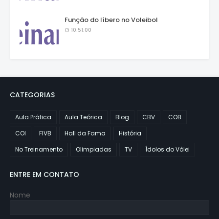
Função do líbero no Voleibol
10:51:00
CATEGORIAS
Aula Prática
Aula Teórica
Blog
CBV
COB
COI
FIVB
Hall da Fama
História
No Treinamento
Olimpiadas
TV
Ídolos do Vôlei
ENTRE EM CONTATO
Nome