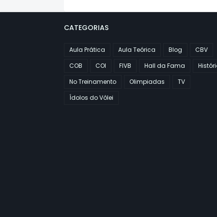
CATEGORIAS
Aula Prática
Aula Teórica
Blog
CBV
COB
COI
FIVB
Hall da Fama
Histór
No Treinamento
Olimpiadas
TV
Ídolos do Vôlei