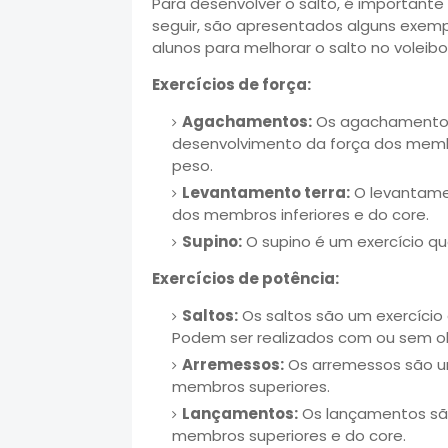
Para desenvolver o salto, é importante t
seguir, são apresentados alguns exemp
alunos para melhorar o salto no voleibol
Exercícios de força:
Agachamentos:
Os agachamentos 
desenvolvimento da força dos membr
peso.
Levantamento terra:
O levantamen
dos membros inferiores e do core.
Supino:
O supino é um exercício qu
Exercícios de potência:
Saltos:
Os saltos são um exercício
Podem ser realizados com ou sem o
Arremessos:
Os arremessos são um
membros superiores.
Lançamentos:
Os lançamentos são
membros superiores e do core.