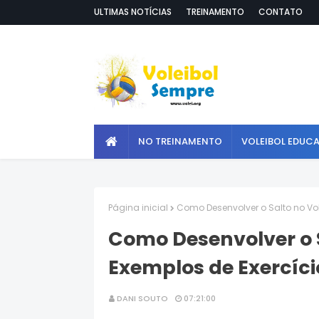
ULTIMAS NOTÍCIAS
TREINAMENTO
CONTATO
NO TREINAMENTO
VOLEIBOL EDUC
Página inicial
Como Desenvolver o Salto no Vol
Como Desenvolver o S
Exemplos de Exercíci
DANI SOUTO
07:21:00