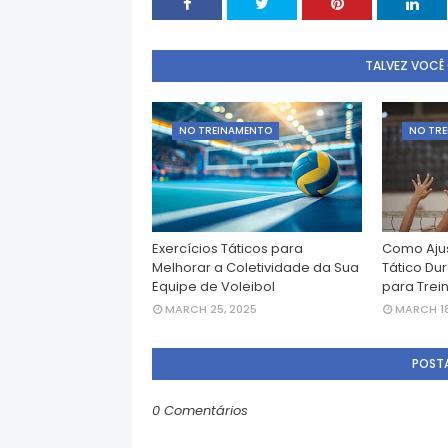
TALVEZ VOCÊ
NO TREINAMENTO
NO TR
Exercícios Táticos para
Como Ajus
Melhorar a Coletividade da Sua
Tático Du
Equipe de Voleibol
para Trei
MARCH 25, 2025
MARCH 18
POST
0 Comentários