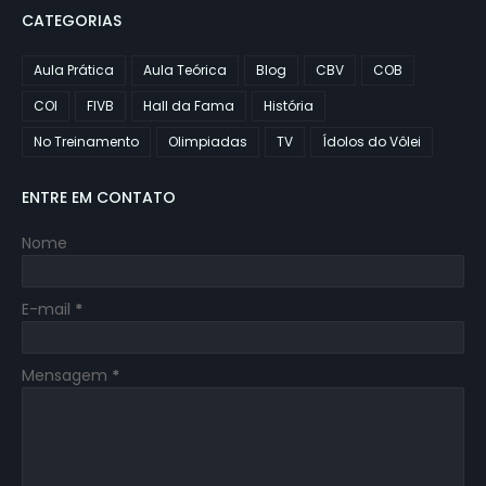
CATEGORIAS
Aula Prática
Aula Teórica
Blog
CBV
COB
COI
FIVB
Hall da Fama
História
No Treinamento
Olimpiadas
TV
Ídolos do Vôlei
ENTRE EM CONTATO
Nome
E-mail
*
Mensagem
*