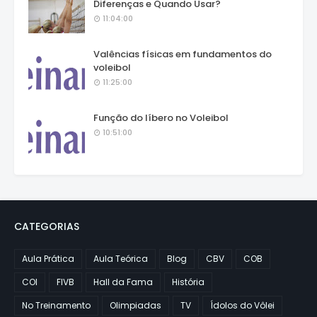
Diferenças e Quando Usar?
11:04:00
Valências físicas em fundamentos do
voleibol
11:25:00
Função do líbero no Voleibol
10:51:00
CATEGORIAS
Aula Prática
Aula Teórica
Blog
CBV
COB
COI
FIVB
Hall da Fama
História
No Treinamento
Olimpiadas
TV
Ídolos do Vôlei