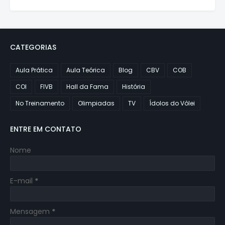
CATEGORIAS
Aula Prática
Aula Teórica
Blog
CBV
COB
COI
FIVB
Hall da Fama
História
No Treinamento
Olimpiadas
TV
Ídolos do Vôlei
ENTRE EM CONTATO
Nome
E-mail
*
Mensagem
*