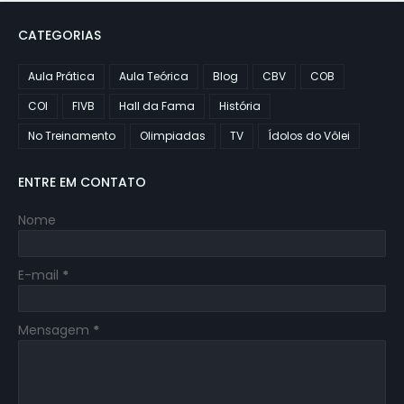
CATEGORIAS
Aula Prática
Aula Teórica
Blog
CBV
COB
COI
FIVB
Hall da Fama
História
No Treinamento
Olimpiadas
TV
Ídolos do Vôlei
ENTRE EM CONTATO
Nome
E-mail
*
Mensagem
*