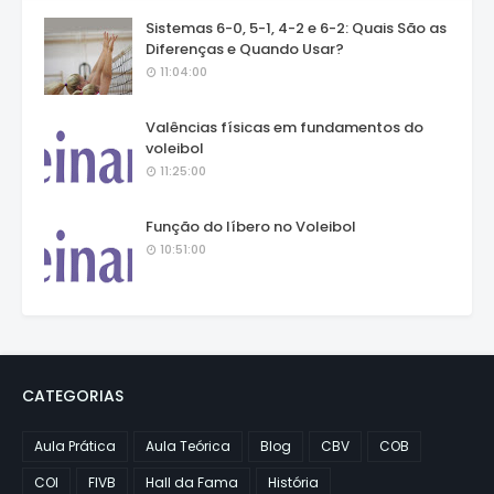
Sistemas 6-0, 5-1, 4-2 e 6-2: Quais São as
Diferenças e Quando Usar?
11:04:00
Valências físicas em fundamentos do
voleibol
11:25:00
Função do líbero no Voleibol
10:51:00
CATEGORIAS
Aula Prática
Aula Teórica
Blog
CBV
COB
COI
FIVB
Hall da Fama
História