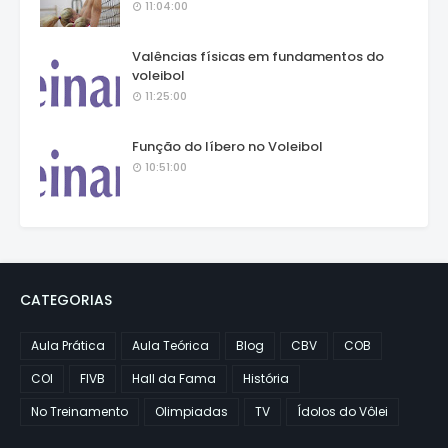
11:04:00
Valências físicas em fundamentos do
voleibol
11:25:00
Função do líbero no Voleibol
10:51:00
CATEGORIAS
Aula Prática
Aula Teórica
Blog
CBV
COB
COI
FIVB
Hall da Fama
História
No Treinamento
Olimpiadas
TV
Ídolos do Vôlei