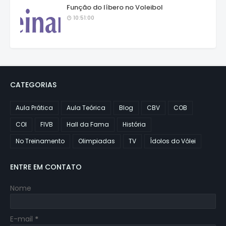
Função do líbero no Voleibol
10:51:00
CATEGORIAS
Aula Prática
Aula Teórica
Blog
CBV
COB
COI
FIVB
Hall da Fama
História
No Treinamento
Olimpiadas
TV
Ídolos do Vôlei
ENTRE EM CONTATO
Nome
E-mail
*