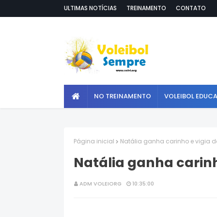
ULTIMAS NOTÍCIAS
TREINAMENTO
CONTATO
NO TREINAMENTO
VOLEIBOL EDUC
Página inicial
Natália ganha carinho e vigia d
Natália ganha carinh
ADM VOLEIORG
10:35:00