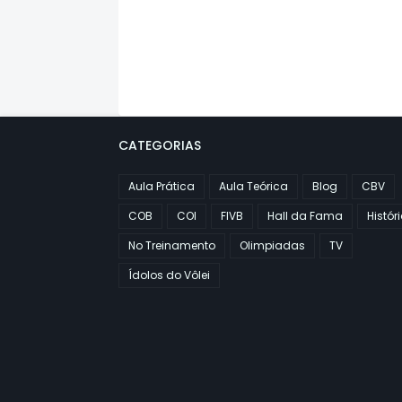
CATEGORIAS
Aula Prática
Aula Teórica
Blog
CBV
COB
COI
FIVB
Hall da Fama
Histór
No Treinamento
Olimpiadas
TV
Ídolos do Vôlei